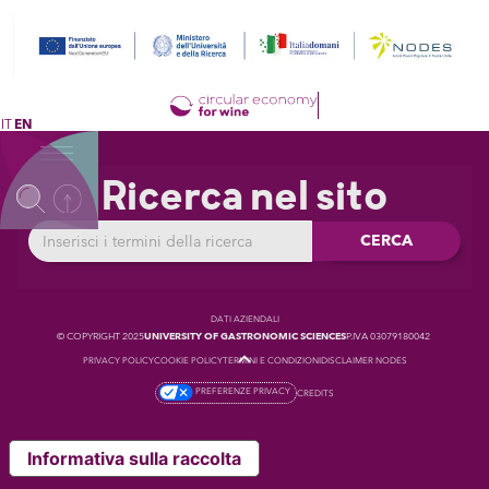
IT
EN
Ricerca nel sito
DATI AZIENDALI
© COPYRIGHT 2025
UNIVERSITY OF GASTRONOMIC SCIENCES
P.IVA 03079180042
PRIVACY POLICY
COOKIE POLICY
TERMINI E CONDIZIONI
DISCLAIMER NODES
PREFERENZE PRIVACY
CREDITS
Informativa sulla raccolta