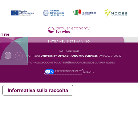
IT
EN
ENTRA NEL SISTEMA VINO
DATI AZIENDALI
© COPYRIGHT 2025
UNIVERSITY OF GASTRONOMIC SCIENCES
P.IVA 03079180042
PRIVACY POLICY
COOKIE POLICY
TERMINI E CONDIZIONI
DISCLAIMER NODES
PREFERENZE PRIVACY
CREDITS
Informativa sulla raccolta