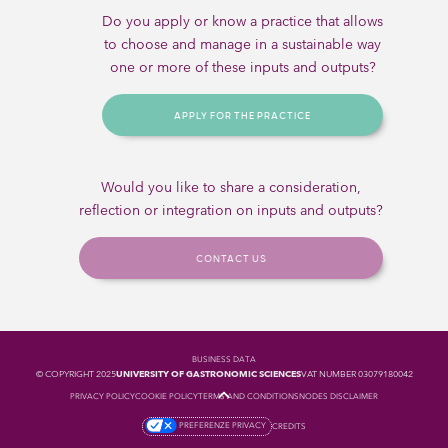
Do you apply or know a practice that allows
to choose and manage in a sustainable way
one or more of these inputs and outputs?
APPLY FOR THE PRACTICE
Would you like to share a consideration,
reflection or integration on inputs and outputs?
CONTACT US
BUSINESS DATA
© COPYRIGHT 2025
UNIVERSITY OF GASTRONOMIC SCIENCES
VAT NUMBER 03079180042
PRIVACY POLICY
COOKIE POLICY
TERMS AND CONDITIONS
NODES DISCLAIMER
PREFERENZE PRIVACY
CREDITS