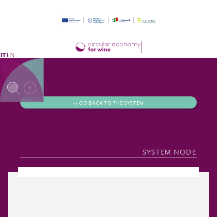
IT
EN
<< GO BACK TO THE SYSTEM
SYSTEM NODE