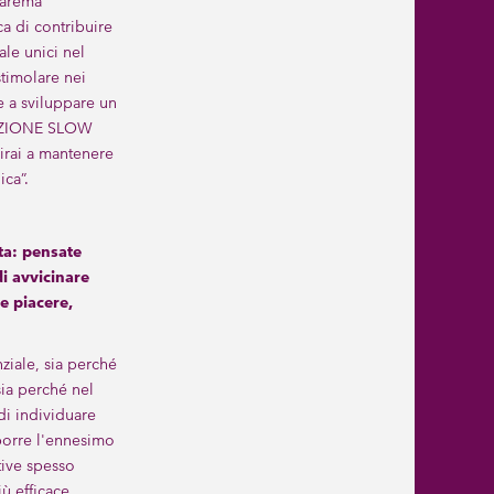
Carema
ica di contribuire
le unici nel
stimolare nei
e a sviluppare un
DAZIONE SLOW
rai a mantenere
ica”.
ta: pensate
i avvicinare
e piacere,
iale, sia perché
sia perché nel
di individuare
porre l'ennesimo
tive spesso
ù efficace