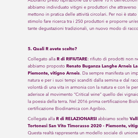
Abbiamo preso ispirazione da 6 delle 10 R dell’economi
abbiamo individuato vitigni e produttori che attraverso 
mettono in pratica delle attività circolari. Per noi è stat
stimolo fare ricerca tra i 250 produttori e proporre un’e
tante degustazioni tradizionali, un nuovo modo di raccon
5. Quali R avete scelto?
Collegato alla
R di RIFIUTARE
: rifiuto di prodotti non n
abbiamo proposto
Renato Buganza Langhe Arneis La
Piemonte, vitigno Arneis
. Da sempre manifesta un im
natura e per i suoi tempi scanditi dalla semina e dal rac
volontà di una vita in armonia con la natura e con le p
aderisce al movimento “Critical wine” quello dei vignai
la poesia della terra. Nel 2016 prima certificazione Bio
certificazione Biodinamica con Agribio.
Collegata alla
R di RELAZIONARSI
abbiamo scelto
Vall
Tortonesi San Vito Timorasso 2020 - Piemonte, viti
Questa realtà rappresenta un modello sociale di unione