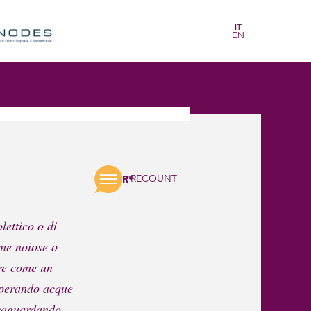
IT
EN
RECOUNT
R*
lettico o di
ome noiose o
are come un
cuperando acque
lvaguardando