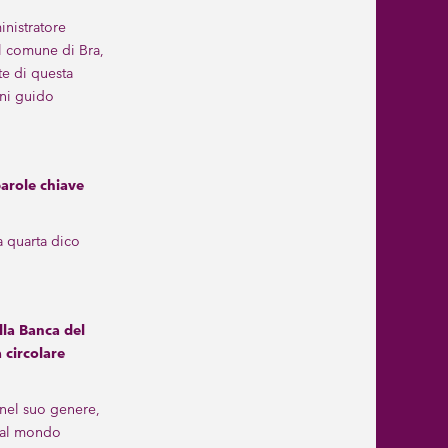
nistratore
l comune di Bra,
te di questa
nni guido
parole chiave
a quarta dico
lla Banca del
 circolare
nel suo genere,
e al mondo