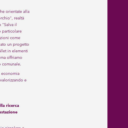
e orientate alla
rchio", realtà
 "Salva il
 particolare
luzioni come
pato un progetto
llet in elementi
, ma offriamo
to comunale.
di economia
 valorizzando e
lla ricerca
ustazione