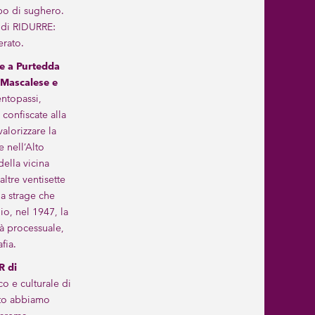
ppo di sughero.
 di RIDURRE:
erato.
e a Purtedda
o Mascalese e
entopassi,
confiscate alla
valorizzare la
e nell’Alto
ella vicina
altre ventisette
na strage che
io, nel 1947, la
tà processuale,
fia.
R
di
co e culturale di
sto abbiamo