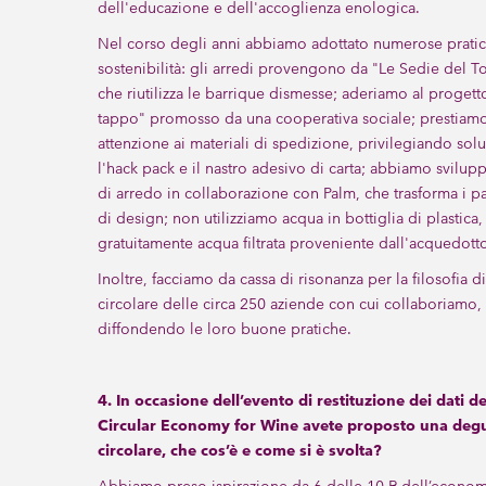
dell'educazione e dell'accoglienza enologica.
Nel corso degli anni abbiamo adottato numerose pratich
sostenibilità: gli arredi provengono da "Le Sedie del To
che riutilizza le barrique dismesse; aderiamo al progetto
tappo" promosso da una cooperativa sociale; prestiamo
attenzione ai materiali di spedizione, privilegiando so
l'hack pack e il nastro adesivo di carta; abbiamo svilup
di arredo in collaborazione con Palm, che trasforma i pa
di design; non utilizziamo acqua in bottiglia di plastica
gratuitamente acqua filtrata proveniente dall'acquedot
Inoltre, facciamo da cassa di risonanza per la filosofia 
circolare delle circa 250 aziende con cui collaboriamo,
diffondendo le loro buone pratiche.
4. In occasione dell’evento di restituzione dei dati de
Circular Economy for Wine avete proposto una deg
circolare, che cos’è e come si è svolta?