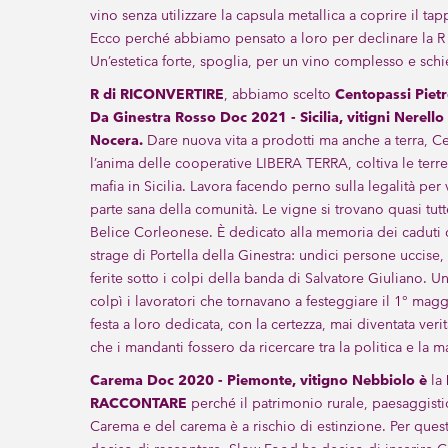
vino senza utilizzare la capsula metallica a coprire il ta
Ecco perché abbiamo pensato a loro per declinare la R
Un’estetica forte, spoglia, per un vino complesso e schi
R
di
RICONVERTIRE
, abbiamo scelto
Centopassi Pietr
Da Ginestra Rosso Doc 2021 - Sicilia, vitigni Nerell
Nocera.
Dare nuova vita a prodotti ma anche a terra, C
l’anima delle cooperative LIBERA TERRA, coltiva le terre 
mafia in Sicilia. Lavora facendo perno sulla legalità per 
parte sana della comunità. Le vigne si trovano quasi tutt
Belice Corleonese. È dedicato alla memoria dei caduti d
strage di Portella della Ginestra: undici persone uccise, 
ferite sotto i colpi della banda di Salvatore Giuliano. U
colpì i lavoratori che tornavano a festeggiare il 1° magg
festa a loro dedicata, con la certezza, mai diventata veri
che i mandanti fossero da ricercare tra la politica e la ma
Carema Doc 2020 - Piemonte, vitigno Nebbiolo è
la
RACCONTARE
perché il patrimonio rurale, paesaggisti
Carema e del carema è a rischio di estinzione. Per que