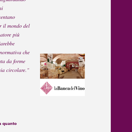
ni
sentano
r il mondo del
atore più
Sarebbe
 normativa che
ata da forme
ia circolare."
da quanto