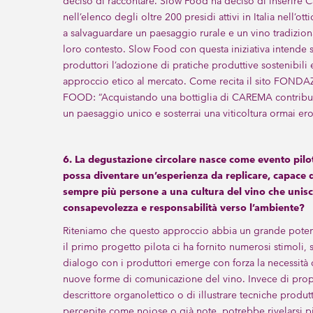
deciso di raccontare. Slow Food ha deciso di inserire 
nell’elenco degli oltre 200 presidi attivi in Italia nell’ott
a salvaguardare un paesaggio rurale e un vino tradiziona
loro contesto. Slow Food con questa iniziativa intende 
produttori l’adozione di pratiche produttive sostenibili 
approccio etico al mercato. Come recita il sito FON
FOOD: “Acquistando una bottiglia di CAREMA contribui
un paesaggio unico e sosterrai una viticoltura ormai ero
6. La degustazione circolare nasce come evento pilo
possa diventare un’esperienza da replicare, capace d
sempre più persone a una cultura del vino che unisc
consapevolezza e responsabilità verso l’ambiente?
Riteniamo che questo approccio abbia un grande potenz
il primo progetto pilota ci ha fornito numerosi stimoli, 
dialogo con i produttori emerge con forza la necessità 
nuove forme di comunicazione del vino. Invece di pro
descrittore organolettico o di illustrare tecniche produt
percepite come noiose o già note, potrebbe rivelarsi pi