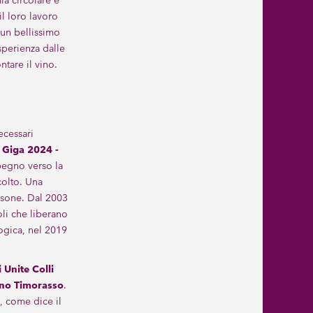
a circolare e
il loro lavoro
o un bellissimo
sperienza dalle
tare il vino.
ecessari
 Giga 2024 -
pegno verso la
colto. Una
ersone. Dal 2003
oli che liberano
logica, nel 2019
i Unite Colli
gno Timorasso
.
, come dice il