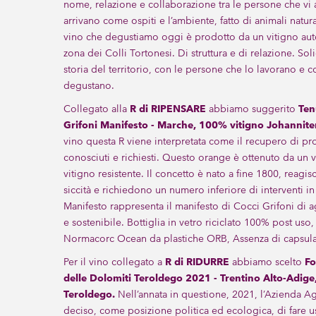
nome, relazione e collaborazione tra le persone che vi 
arrivano come ospiti e l’ambiente, fatto di animali natura
vino che degustiamo oggi è prodotto da un vitigno aut
zona dei Colli Tortonesi. Di struttura e di relazione. Sol
storia del territorio, con le persone che lo lavorano e c
degustano.
Collegato alla
R di RIPENSARE
abbiamo suggerito
Ten
Grifoni Manifesto - Marche, 100% vitigno Johannite
vino questa R viene interpretata come il recupero di pr
conosciuti e richiesti. Questo orange è ottenuto da un v
vitigno resistente. Il concetto è nato a fine 1800, reagi
siccità e richiedono un numero inferiore di interventi 
Manifesto rappresenta il manifesto di Cocci Grifoni di a
e sostenibile. Bottiglia in vetro riciclato 100% post uso
Normacorc Ocean da plastiche ORB, Assenza di capsula
Per il vino collegato a
R
di RIDURRE
abbiamo scelto
Fo
delle Dolomiti Teroldego 2021 - Trentino Alto-Adige,
Teroldego.
Nell’annata in questione, 2021, l’Azienda Ag
deciso, come posizione politica ed ecologica, di fare u