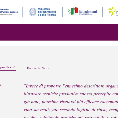
Banca del Vino
 practice of
"Invece di proporre l'ennesimo descrittore organo
ne
illustrare tecniche produttive spesso percepite c
già note, potrebbe rivelarsi più efficace raccont
vino sia realizzato secondo logiche di riuso, re
residue, adottando pratiche più sostenibili, o sa