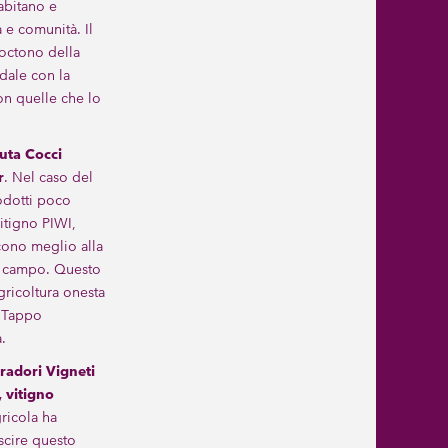
abitano e
 e comunità. Il
octono della
idale con la
on quelle che lo
uta Cocci
r
. Nel caso del
odotti poco
itigno PIWI,
scono meglio alla
in campo. Questo
gricoltura onesta
, Tappo
.
radori Vigneti
 vitigno
ricola ha
scire questo