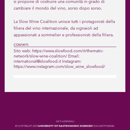
si propone di costruire una comunità in grado di 
cambiare il mondo del vino, sorso dopo sorso.

La Slow Wine Coalition unisce tutti i protagonisti della 
filiera del vino internazionale, da vignaioli ad 
appassionati a sommelier e professionisti della filiera.
CONTATTI
Sito web: https://www.slowfood.com/it/thematic-
network/slow-wine-coalition/ Email:
international@slowfood.it Instagram:
https://www.instagram.com/slow_wine_slowfood/
DATI AZIENDALI
© COPYRIGHT 2025
UNIVERSITY OF GASTRONOMIC SCIENCES
P.IVA 03079180042