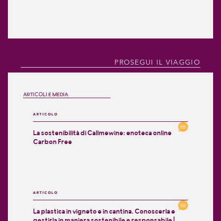
PROSEGUI IL VIAGGIO
ARTICOLI E MEDIA
ARTICOLO
La sostenibilità di Callmewine: enoteca online
Carbon Free
ARTICOLO
La plastica in vigneto e in cantina. Conoscerla e
gestirla in maniera sostenibile e responsabile |