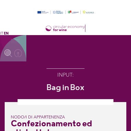
IT
EN
INPUT
:
Bag in Box
NODO/I DI APPARTENENZA
Confezionamento ed