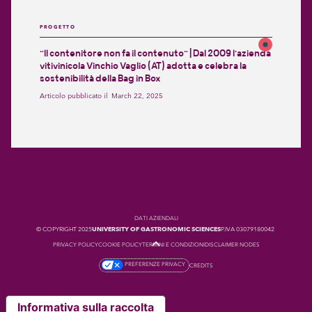
PROGETTO
"Il contenitore non fa il contenuto" | Dal 2009 l'azienda
vitivinicola Vinchio Vaglio (AT) adotta e celebra la
sostenibilità della Bag in Box
Articolo pubblicato il
March 22, 2025
DATI AZIENDALI
© COPYRIGHT 2025
UNIVERSITY OF GASTRONOMIC SCIENCES
P.IVA 03079180042
PRIVACY POLICY
COOKIE POLICY
TERMINI E CONDIZIONI
DISCLAIMER NODES
PREFERENZE PRIVACY
CREDITS
Informativa sulla raccolta