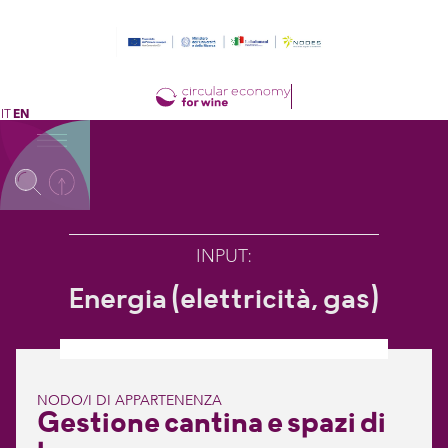
IT
EN
INPUT
:
Energia (elettricità, gas)
NODO/I DI APPARTENENZA
Gestione cantina e spazi di