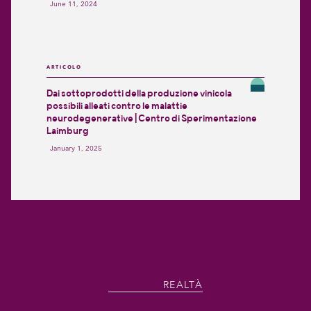
June 11, 2024
ARTICOLO
Dai sottoprodotti della produzione vinicola
possibili alleati contro le malattie
neurodegenerative | Centro di Sperimentazione
Laimburg
January 1, 2025
REALTÀ