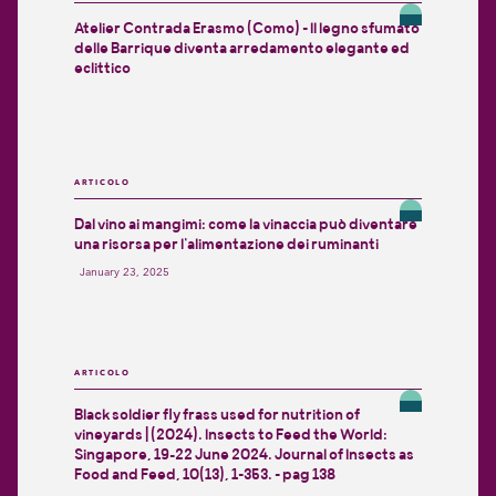
Atelier Contrada Erasmo (Como) - Il legno sfumato
delle Barrique diventa arredamento elegante ed
eclittico
ARTICOLO
Dal vino ai mangimi: come la vinaccia può diventare
una risorsa per l’alimentazione dei ruminanti
January 23, 2025
ARTICOLO
Black soldier fly frass used for nutrition of
vineyards | (2024). Insects to Feed the World:
Singapore, 19–22 June 2024. Journal of Insects as
Food and Feed, 10(13), 1-353. - pag 138