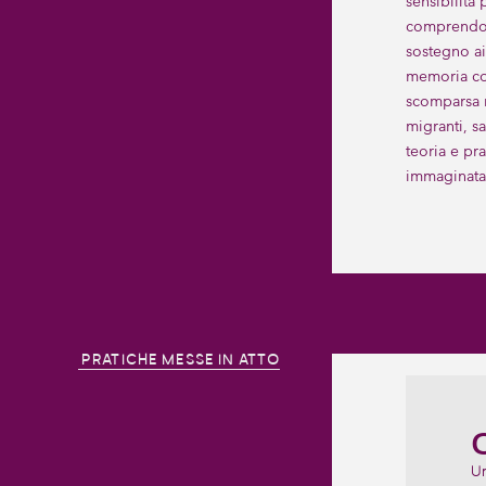
sensibilità
comprendono
sostegno ai
memoria con
scomparsa n
migranti, s
teoria e pr
immaginata 
PRATICHE MESSE IN ATTO
C
Un