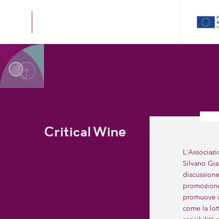
Critical Wine
L'Associazi
Silvano Gia
discussione,
promozione 
promuove il
come la lott