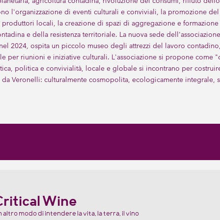
 planetaria, agricoltura contadina, rivoluzione dei consumi, rifiuto del
 l'organizzazione di eventi culturali e conviviali, la promozione del c
 produttori locali, la creazione di spazi di aggregazione e formazione
tadina e della resistenza territoriale. La nuova sede dell'associazione,
el 2024, ospita un piccolo museo degli attrezzi del lavoro contadino, 
ale per riunioni e iniziative culturali. L'associazione si propone co
atica, politica e convivialità, locale e globale si incontrano per costr
da Veronelli: culturalmente cosmopolita, ecologicamente integrale, s
ritical Wine
 altro modo di intendere la vita, la terra, il vino