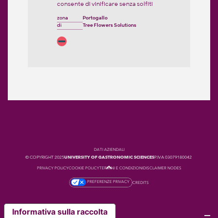
consente di vinificare senza solfiti
zona
Portogallo
di
Tree Flowers Solutions
DATI AZIENDALI
© COPYRIGHT 2025
UNIVERSITY OF GASTRONOMIC SCIENCES
P.IVA 03079180042
PRIVACY POLICY
COOKIE POLICY
TERMINI E CONDIZIONI
DISCLAIMER NODES
PREFERENZE PRIVACY
CREDITS
Informativa sulla raccolta