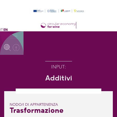
IT
EN
INPUT
:
Additivi
NODO/I DI APPARTENENZA
Trasformazione